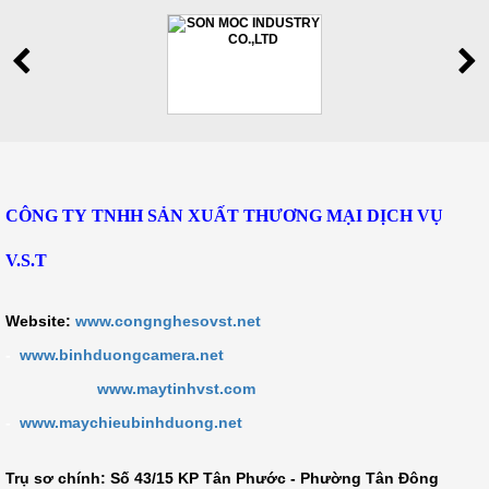
CÔNG TY TNHH SẢN XUẤT THƯƠNG MẠI DỊCH VỤ
V.S.T
Website:
www.congnghesovst.net
-
www.binhduongcamera.net
www.maytinhvst.com
-
www.maychieubinhduong.net
Trụ sơ chính: Số
43/15 KP Tân Phước - Phường Tân Đông