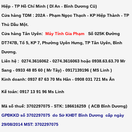
Hiệp - TP Hồ Chí Minh ( Dĩ An - Bình Dương Cũ)
Cửa hàng TDM :
202A - Phạm Ngọc Thạch - KP Hiệp Thành - TP
Thủ Dầu Một
.
Cửa hàng Tân Uyên:
Máy Tính Gia Phạm
-
Số 025K Đường
DT747B, Tổ 5, KP 7, Phường Uyên Hưng, TP Tân Uyên, Bình
Dương.
Liên hệ : 0274.3616062 - 0274.3616063 hoặc 0938.63.63.70 Mr
Sang - 0933 48 85 60 ( Mr Tây) - 0917139196 ( MS Linh )
Kinh doanh: 0937 87 63 70 Ms Hân - 0908 031 721 Ms Ân
Kế toán: 0917 13 91 96 Ms Linh
Mã số thuế
: 3702297075 -
STK
: 186616259 ( ACB Bình Dương)
GPĐKKD số 3702297075 do Sở KHĐT Bình Dương cấp ngày
29/08/2014 MST: 3702297075