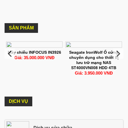
SẢN PHẨM
h
Máy chiếu INFOCUS IN3926
Seagate IronWolf Ổ cứng
Giá: 35.000.000 VNĐ
chuyên dụng cho thiết bị
k
lưu trữ mạng NAS
ST4000VN008 HDD 4TB
Giá: 3.950.000 VNĐ
DỊCH VỤ
Dịch vụ sửa chữa