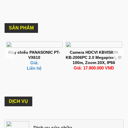
SẢN PHẨM
r
Máy chiếu PANASONIC PT-
Camera HDCVI KBVISION
VX610
KB-2006PC 2.0 Megapixel, IR
Giá:
100m, Zoom 20X, IP66
Giá: 17.800.000 VNĐ
Liên hệ
DỊCH VỤ
Dịch vụ sửa chữa