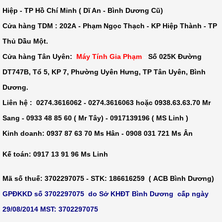
Hiệp - TP Hồ Chí Minh ( Dĩ An - Bình Dương Cũ)
Cửa hàng TDM :
202A - Phạm Ngọc Thạch - KP Hiệp Thành - TP
Thủ Dầu Một
.
Cửa hàng Tân Uyên:
Máy Tính Gia Phạm
-
Số 025K Đường
DT747B, Tổ 5, KP 7, Phường Uyên Hưng, TP Tân Uyên, Bình
Dương.
Liên hệ : 0274.3616062 - 0274.3616063 hoặc 0938.63.63.70 Mr
Sang - 0933 48 85 60 ( Mr Tây) - 0917139196 ( MS Linh )
Kinh doanh: 0937 87 63 70 Ms Hân - 0908 031 721 Ms Ân
Kế toán: 0917 13 91 96 Ms Linh
Mã số thuế
: 3702297075 -
STK
: 186616259 ( ACB Bình Dương)
GPĐKKD số 3702297075 do Sở KHĐT Bình Dương cấp ngày
29/08/2014 MST: 3702297075