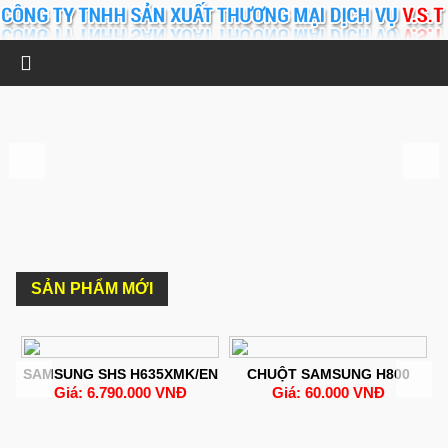
SẢN PHẨM MỚI
1
SAMSUNG SHS H635XMK/EN
CHUỘT SAMSUNG H800
S
Giá: 6.790.000 VNĐ
Giá: 60.000 VNĐ