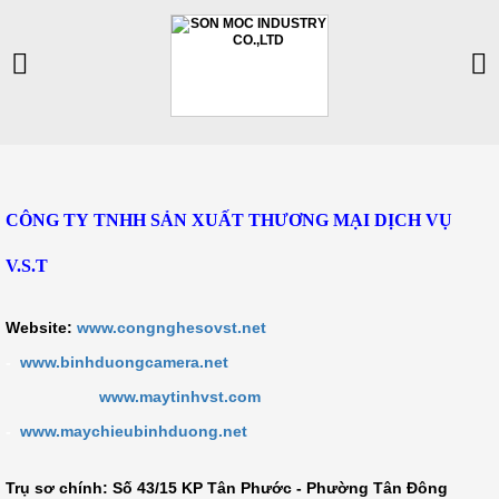
CÔNG TY TNHH SẢN XUẤT THƯƠNG MẠI DỊCH VỤ
V.S.T
Website:
www.congnghesovst.net
-
www.binhduongcamera.net
www.maytinhvst.com
-
www.maychieubinhduong.net
Trụ sơ chính: Số
43/15 KP Tân Phước - Phường Tân Đông