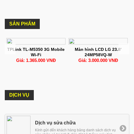
SẢN PHẨM
N
TPLink TL-M5350 3G Mobile
Màn hình LCD LG 23.8'
Wi-Fi
24MP58VQ-W
Giá: 1.365.000 VNĐ
Giá: 3.000.000 VNĐ
DỊCH VỤ
Dịch vụ sửa chữa
Kính gửi đến khách hàng bảng danh sách dịch vụ