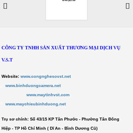
CÔNG TY TNHH SẢN XUẤT THƯƠNG MẠI DỊCH VỤ
V.S.T
Website:
www.congnghesovst.net
-
www.binhduongcamera.net
www.maytinhvst.com
-
www.maychieubinhduong.net
Trụ sơ chính: Số
43/15 KP Tân Phước - Phường Tân Đông
Hiệp - TP Hồ Chí Minh ( Dĩ An - Bình Dương Cũ)