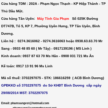
Cửa hàng TDM :
202A - Phạm Ngọc Thạch - KP Hiệp Thành - TP
Thủ Dầu Một
.
Cửa hàng Tân Uyên:
Máy Tính Gia Phạm
-
Số 025K Đường
DT747B, Tổ 5, KP 7, Phường Uyên Hưng, TP Tân Uyên, Bình
Dương.
Liên hệ : 0274.3616062 - 0274.3616063 hoặc 0938.63.63.70 Mr
Sang - 0933 48 85 60 ( Mr Tây) - 0917139196 ( MS Linh )
Kinh doanh: 0937 87 63 70 Ms Hân - 0908 031 721 Ms Ân
Kế toán: 0917 13 91 96 Ms Linh
Mã số thuế
: 3702297075 -
STK
: 186616259 ( ACB Bình Dương)
GPĐKKD số 3702297075 do Sở KHĐT Bình Dương cấp ngày
29/08/2014 MST: 3702297075
​
Email: phamsangvst@hotmail.com
phamsang@congnghesovst.net