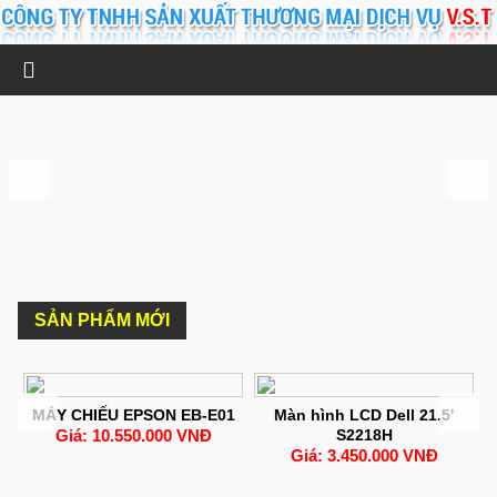
SẢN PHẨM MỚI
0-
MÁY CHIẾU EPSON EB-E01
Màn hình LCD Dell 21.5'
Giá: 10.550.000 VNĐ
S2218H
Giá: 3.450.000 VNĐ