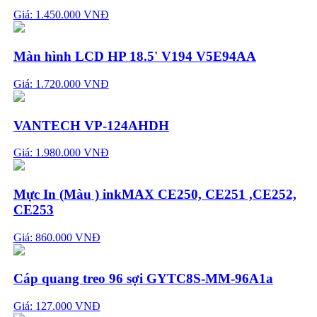
Giá: 1.450.000 VNĐ
Màn hình LCD HP 18.5' V194 V5E94AA
Giá: 1.720.000 VNĐ
VANTECH VP-124AHDH
Giá: 1.980.000 VNĐ
Mực In (Màu ) inkMAX CE250, CE251 ,CE252,
CE253
Giá: 860.000 VNĐ
Cáp quang treo 96 sợi GYTC8S-MM-96A1a
Giá: 127.000 VNĐ