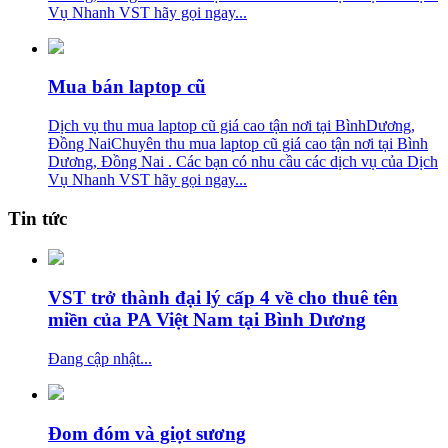
Vụ Nhanh VST hãy gọi ngay...
Mua bán laptop cũ
Dịch vụ thu mua laptop cũ giá cao tận nơi tại BìnhDương,
Đồng NaiChuyên thu mua laptop cũ giá cao tận nơi tại Bình
Dương, Đồng Nai . Các bạn có nhu cầu các dịch vụ của Dịch
Vụ Nhanh VST hãy gọi ngay...
Tin tức
VST trở thành đại lý cấp 4 về cho thuê tên
miền của PA Việt Nam tại Bình Dương
Đang cập nhật...
Đom đóm và giọt sương