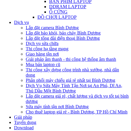
BÀN PHÍM LAPTOP
DDRAM LAPTOP
Ổ CỨNG
ĐỒ CHƠI LAPTOP
Dịch vụ
Lắp đặt camera Bình Dương
Lắp đặt báo khói, báo cháy Bình Dương
Lắp đặt tổng đài điện thoại Bình Dương
Dịch vụ sửa chữa
Thi công hạ tầng mạng
Giao hàng tận nơi
Giải pháp âm thanh - thi công hệ thống âm thanh
Mua bán laptop cũ
Thi công xây dựng công trình nhà xưởng, nhà dân
dụng
Phân phối máy chiếu giá rẻ nhất tại Bình Dương
Dịch Vụ Sửa Máy Tính Tận Nơi tại An Phú, Dĩ An,
Thủ Dầu Một Bình Dương
Lắp đặt camera giá rẻ, chất lượng và dịch vụ tốt tại bình
dương
Sửa máy tính tận nơi Bình Dương
Cho thuê laptop giá rẻ - Bình Dương, TP Hồ Chí Minh
Giải pháp
Tuyển dụng
Download