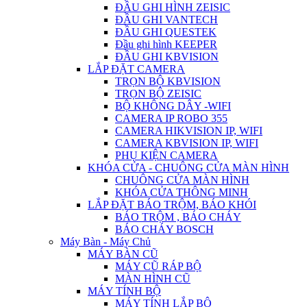
ĐẦU GHI HÌNH ZEISIC
ĐẦU GHI VANTECH
ĐẦU GHI QUESTEK
Đầu ghi hình KEEPER
ĐẦU GHI KBVISION
LẮP ĐẶT CAMERA
TRỌN BỘ KBVISION
TRỌN BỘ ZEISIC
BỘ KHÔNG DÂY -WIFI
CAMERA IP ROBO 355
CAMERA HIKVISION IP, WIFI
CAMERA KBVISION IP, WIFI
PHỤ KIỆN CAMERA
KHÓA CỬA - CHUÔNG CỬA MÀN HÌNH
CHUÔNG CỬA MÀN HÌNH
KHÓA CỬA THÔNG MINH
LẮP ĐẶT BÁO TRỘM, BÁO KHÓI
BÁO TRỘM , BÁO CHÁY
BÁO CHÁY BOSCH
Máy Bàn - Máy Chủ
MÁY BÀN CŨ
MÁY CŨ RÁP BỘ
MÀN HÌNH CŨ
MÁY TÍNH BỘ
MÁY TÍNH LẮP BỘ