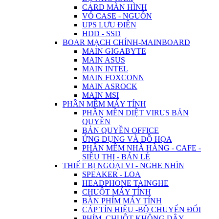
CARD MÀN HÌNH
VỎ CASE - NGUỒN
UPS LƯU ĐIỆN
HDD - SSD
BOAR MẠCH CHÍNH-MAINBOARD
MAIN GIGABYTE
MAIN ASUS
MAIN INTEL
MAIN FOXCONN
MAIN ASROCK
MAIN MSI
PHẦN MỀM MÁY TÍNH
PHẦN MỀN DIỆT VIRUS BẢN
QUYỀN
BẢN QUYỀN OFFICE
ỨNG DỤNG VÀ ĐỒ HỌA
PHẦN MỀM NHÀ HÀNG - CAFE -
SIÊU THỊ - BÁN LẺ
THIẾT BỊ NGOẠI VI - NGHE NHÌN
SPEAKER - LOA
HEADPHONE TAINGHE
CHUỘT MÁY TÍNH
BÀN PHÍM MÁY TÍNH
CÁP TÍN HIỆU -BỘ CHUYỂN ĐỔI
PHÍM ,CHUỘT KHÔNG DÂY