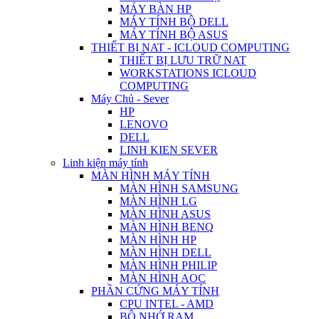
MÁY BÀN HP
MÁY TÍNH BỘ DELL
MÁY TÍNH BỘ ASUS
THIẾT BỊ NAT - ICLOUD COMPUTING
THIẾT BỊ LƯU TRỮ NAT
WORKSTATIONS ICLOUD
COMPUTING
Máy Chủ - Sever
HP
LENOVO
DELL
LINH KIEN SEVER
Linh kiện máy tính
MÀN HÌNH MÁY TÍNH
MÀN HÌNH SAMSUNG
MÀN HÌNH LG
MÀN HÌNH ASUS
MÀN HÌNH BENQ
MÀN HÌNH HP
MÀN HÌNH DELL
MÀN HÌNH PHILIP
MÀN HÌNH AOC
PHẦN CỨNG MÁY TÍNH
CPU INTEL - AMD
BỘ NHỚ RAM