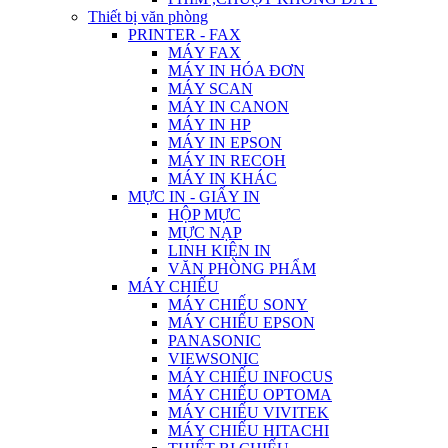
Thiết bị văn phòng
PRINTER - FAX
MÁY FAX
MÁY IN HÓA ĐƠN
MÁY SCAN
MÁY IN CANON
MÁY IN HP
MÁY IN EPSON
MÁY IN RECOH
MÁY IN KHÁC
MỰC IN - GIẤY IN
HỘP MỰC
MỰC NẠP
LINH KIỆN IN
VĂN PHÒNG PHẨM
MÁY CHIẾU
MÁY CHIẾU SONY
MÁY CHIẾU EPSON
PANASONIC
VIEWSONIC
MÁY CHIẾU INFOCUS
MÁY CHIẾU OPTOMA
MÁY CHIẾU VIVITEK
MÁY CHIẾU HITACHI