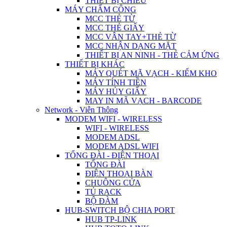
THIẾT BỊ CHIẾU
MÁY CHẤM CÔNG
MCC THẺ TỪ
MCC THẺ GIẤY
MCC VÂN TAY+THẺ TỪ
MCC NHẬN DẠNG MẶT
THIẾT BỊ AN NINH - THẺ CẢM ỨNG
THIẾT BỊ KHÁC
MÁY QUÉT MÃ VẠCH - KIỂM KHO
MÁY TÍNH TIỀN
MÁY HỦY GIẤY
MAY IN MÃ VẠCH - BARCODE
Network - Viễn Thông
MODEM WIFI - WIRELESS
WIFI - WIRELESS
MODEM ADSL
MODEM ADSL WIFI
TỔNG ĐÀI - ĐIỆN THOẠI
TỔNG ĐÀI
ĐIỆN THOẠI BÀN
CHUÔNG CỬA
TỦ RACK
BỘ ĐÀM
HUB-SWITCH BỘ CHIA PORT
HUB TP-LINK