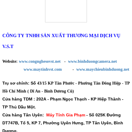
CÔNG TY TNHH SẢN XUẤT THƯƠNG MẠI DỊCH VỤ
V.S.T
Website:
www.congnghesovst.net
-
www.binhduongcamera.net
www.maytinhvst.com
-
www.maychieubinhduong.net
Trụ sơ chính: Số
43/15 KP Tân Phước - Phường Tân Đông Hiệp - TP
Hồ Chí Minh ( Dĩ An - Bình Dương Cũ)
Cửa hàng TDM :
202A - Phạm Ngọc Thạch - KP Hiệp Thành -
TP Thủ Dầu Một
.
Cửa hàng Tân Uyên:
Máy Tính Gia Phạm
-
Số 025K Đường
DT747B, Tổ 5, KP 7, Phường Uyên Hưng, TP Tân Uyên, Bình
Dương.