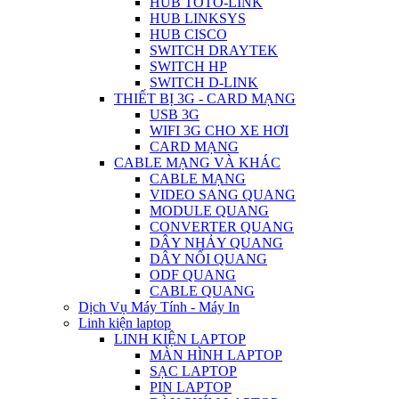
HUB TOTO-LINK
HUB LINKSYS
HUB CISCO
SWITCH DRAYTEK
SWITCH HP
SWITCH D-LINK
THIẾT BỊ 3G - CARD MẠNG
USB 3G
WIFI 3G CHO XE HƠI
CARD MẠNG
CABLE MẠNG VÀ KHÁC
CABLE MẠNG
VIDEO SANG QUANG
MODULE QUANG
CONVERTER QUANG
DÂY NHẢY QUANG
DÂY NỐI QUANG
ODF QUANG
CABLE QUANG
Dịch Vụ Máy Tính - Máy In
Linh kiện laptop
LINH KIỆN LAPTOP
MÀN HÌNH LAPTOP
SẠC LAPTOP
PIN LAPTOP