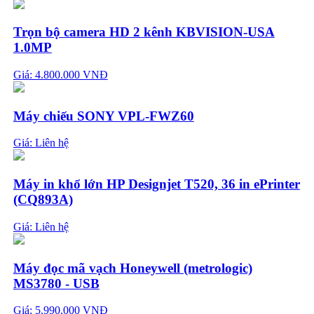
Trọn bộ camera HD 2 kênh KBVISION-USA
1.0MP
Giá: 4.800.000 VNĐ
Máy chiếu SONY VPL-FWZ60
Giá:
Liên hệ
Máy in khổ lớn HP Designjet T520, 36 in ePrinter
(CQ893A)
Giá:
Liên hệ
Máy đọc mã vạch Honeywell (metrologic)
MS3780 - USB
Giá: 5.990.000 VNĐ