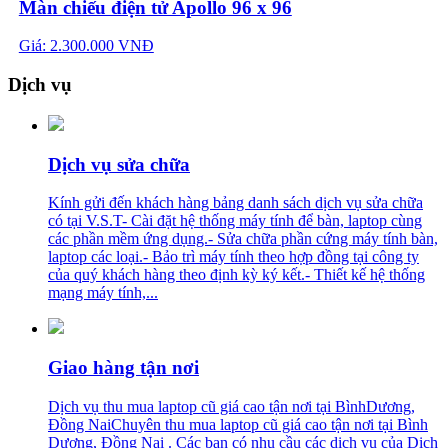
Màn chiếu điện tử Apollo 96 x 96
Giá: 2.300.000 VNĐ
Dịch vụ
Dịch vụ sửa chữa
Kính gửi đến khách hàng bảng danh sách dịch vụ sửa chữa
có tại V.S.T- Cài đặt hệ thống máy tính để bàn, laptop cùng
các phần mềm ứng dụng.- Sửa chữa phần cứng máy tính bàn,
laptop các loại.- Bảo trì máy tính theo hợp đồng tại công ty
của quý khách hàng theo định kỳ ký kết.- Thiết kế hệ thống
mạng máy tính,...
Giao hàng tận nơi
Dịch vụ thu mua laptop cũ giá cao tận nơi tại BìnhDương,
Đồng NaiChuyên thu mua laptop cũ giá cao tận nơi tại Bình
Dương, Đồng Nai . Các bạn có nhu cầu các dịch vụ của Dịch