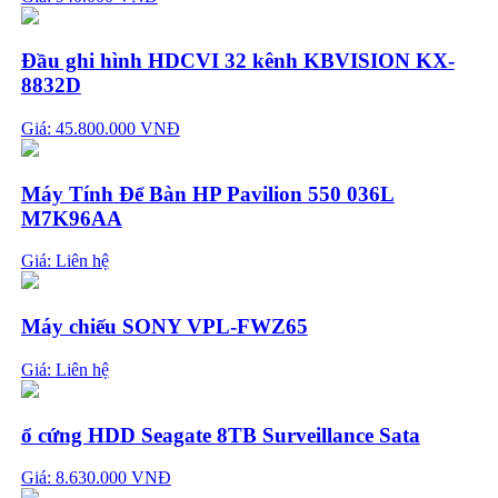
Đầu ghi hình HDCVI 32 kênh KBVISION KX-
8832D
Giá: 45.800.000 VNĐ
Máy Tính Để Bàn HP Pavilion 550 036L
M7K96AA
Giá:
Liên hệ
Máy chiếu SONY VPL-FWZ65
Giá:
Liên hệ
ổ cứng HDD Seagate 8TB Surveillance Sata
Giá: 8.630.000 VNĐ