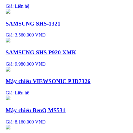
Giá:
Liên hệ
SAMSUNG SHS-1321
Giá: 3.560.000 VNĐ
SAMSUNG SHS P920 XMK
Giá: 9.980.000 VNĐ
Máy chiếu VIEWSONIC PJD7326
Giá:
Liên hệ
Máy chiếu BenQ MS531
Giá: 8.160.000 VNĐ