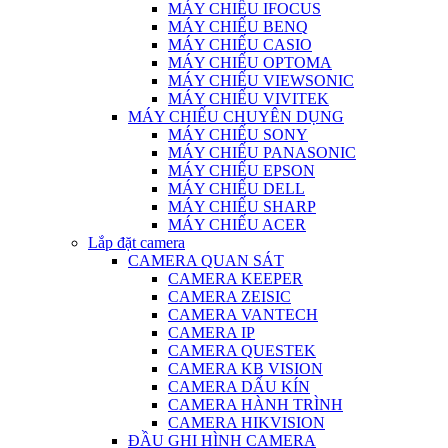
MÁY CHIẾU IFOCUS
MÁY CHIẾU BENQ
MÁY CHIẾU CASIO
MÁY CHIẾU OPTOMA
MÁY CHIẾU VIEWSONIC
MÁY CHIẾU VIVITEK
MÁY CHIẾU CHUYÊN DỤNG
MÁY CHIẾU SONY
MÁY CHIẾU PANASONIC
MÁY CHIẾU EPSON
MÁY CHIẾU DELL
MÁY CHIẾU SHARP
MÁY CHIẾU ACER
Lắp đặt camera
CAMERA QUAN SÁT
CAMERA KEEPER
CAMERA ZEISIC
CAMERA VANTECH
CAMERA IP
CAMERA QUESTEK
CAMERA KB VISION
CAMERA DẤU KÍN
CAMERA HÀNH TRÌNH
CAMERA HIKVISION
ĐẦU GHI HÌNH CAMERA