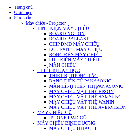
Trang chủ
Giới thiệu
Sản phẩm
Máy chiếu - Projector
LINH KIỆN MÁY CHIẾU
BOARD NGUỒN
BOARD BALLAST
CHIP DMD MÁY CHIẾU
LCD PANEL MÁY CHIẾU
BÓNG ĐÈN MÁY CHIẾU
PHỤ KIỆN MÁY CHIẾU
MÀN CHIẾU
THIẾT BỊ DẠY HỌC
THIẾT BỊ TƯƠNG TÁC
BẢNG ĐIỆN TỬ PANASONIC
MÀN HÌNH HIỂN THỊ PANASONIC
MÁY CHIẾU VẬT THỂ EPSON
MÁY CHIẾU VẬT THỂ SAMSUNG
MÁY CHIẾU VẬT THỂ WANIN
MÁY CHIẾU VẬT THỂ AVERVISION
MÁY CHIẾU CŨ
IPHONE IPAD CŨ
MÁY CHIẾU BÌNH DƯƠNG
MÁY CHIẾU HITACHI