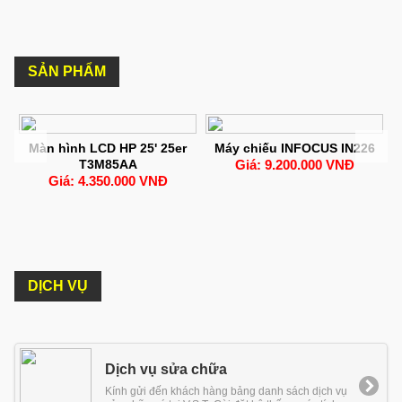
SẢN PHẨM
Màn hình LCD HP 25' 25er
Máy chiếu INFOCUS IN226
P
T3M85AA
Giá: 9.200.000 VNĐ
Giá: 4.350.000 VNĐ
DỊCH VỤ
Dịch vụ sửa chữa
Kính gửi đến khách hàng bảng danh sách dịch vụ