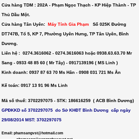
Cửa hàng TDM :
202A - Phạm Ngọc Thạch - KP Hiệp Thành - TP
Thủ Dầu Một
.
Cửa hàng Tân Uyên:
Máy Tính Gia Phạm
-
Số 025K Đường
DT747B, Tổ 5, KP 7, Phường Uyên Hưng, TP Tân Uyên, Bình
Dương.
Liên hệ : 0274.3616062 - 0274.3616063 hoặc 0938.63.63.70 Mr
Sang - 0933 48 85 60 ( Mr Tây) - 0917139196 ( MS Linh )
Kinh doanh: 0937 87 63 70 Ms Hân - 0908 031 721 Ms Ân
Kế toán: 0917 13 91 96 Ms Linh
Mã số thuế
: 3702297075 -
STK
: 186616259 ( ACB Bình Dương)
GPĐKKD số 3702297075 do Sở KHĐT Bình Dương cấp ngày
29/08/2014 MST: 3702297075
​
Email: phamsangvst@hotmail.com