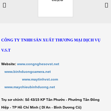
CÔNG TY TNHH SẢN XUẤT THƯƠNG MẠI DỊCH VỤ
V.S.T
Website:
www.congnghesovst.net
-
www.binhduongcamera.net
www.maytinhvst.com
-
www.maychieubinhduong.net
Trụ sơ chính: Số
43/15 KP Tân Phước - Phường Tân Đông
Hiệp - TP Hồ Chí Minh ( Dĩ An - Bình Dương Cũ)